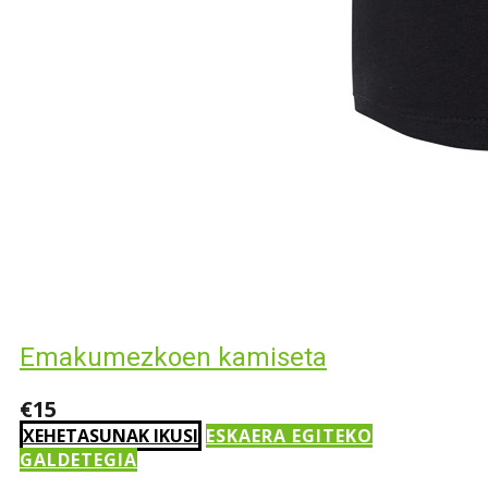
Emakumezkoen kamiseta
€15
XEHETASUNAK IKUSI
ESKAERA EGITEKO
GALDETEGIA