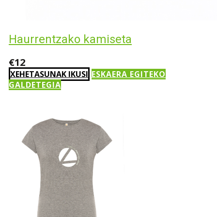
Haurrentzako kamiseta
€12
XEHETASUNAK IKUSI
ESKAERA EGITEKO
GALDETEGIA