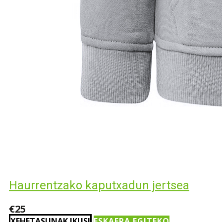
Haurrentzako kaputxadun jertsea
€25
XEHETASUNAK IKUSI
ESKAERA EGITEKO