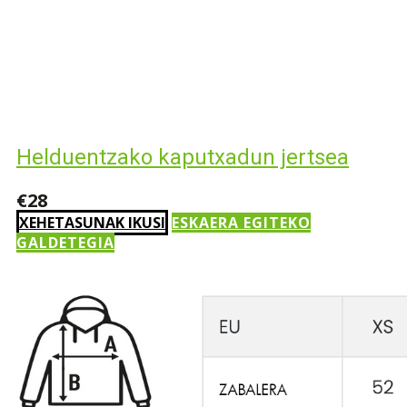
Helduentzako kaputxadun jertsea
€28
XEHETASUNAK IKUSI
ESKAERA EGITEKO
GALDETEGIA