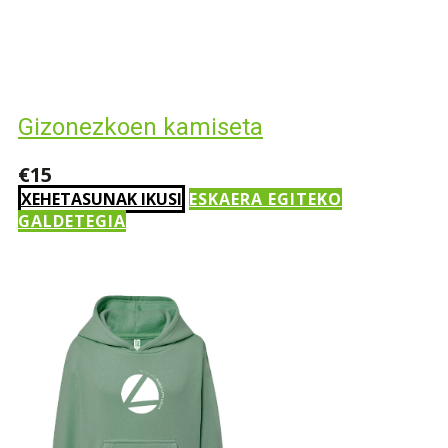
Gizonezkoen kamiseta
€15
XEHETASUNAK IKUSI
ESKAERA EGITEKO
GALDETEGIA