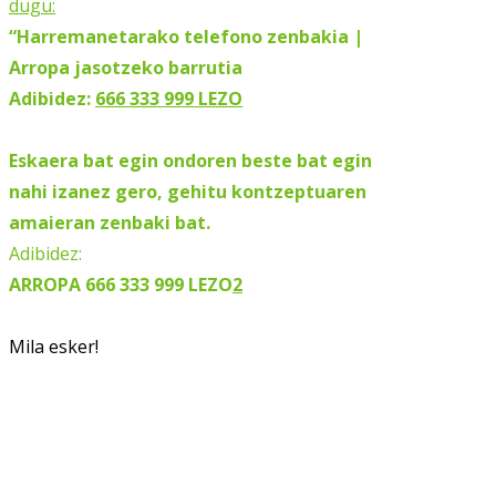
dugu:
“Harremanetarako telefono zenbakia |
Arropa jasotzeko barrutia
Adibidez:
666 333 999 LEZO
Eskaera bat egin ondoren beste bat egin
nahi izanez gero, gehitu kontzeptuaren
amaieran zenbaki bat.
Adibidez:
ARROPA 666 333 999 LEZO
2
Mila esker!