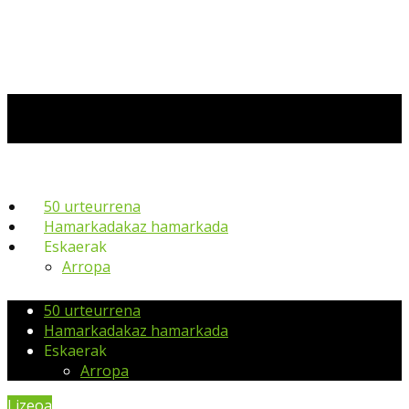
50 urteurrena
Hamarkadakaz hamarkada
Eskaerak
Arropa
50 urteurrena
Hamarkadakaz hamarkada
Eskaerak
Arropa
Lizeoa