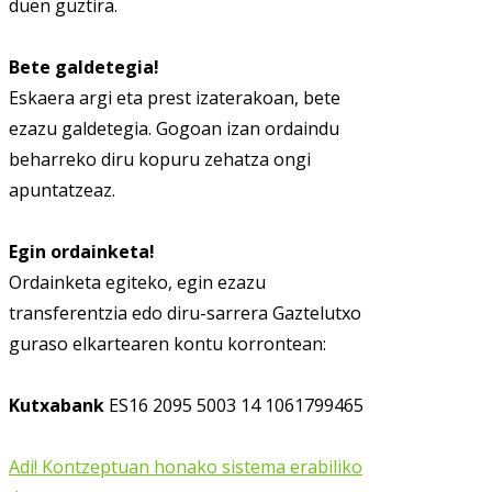
duen guztira.
Bete galdetegia!
Eskaera argi eta prest izaterakoan, bete
ezazu galdetegia. Gogoan izan ordaindu
beharreko diru kopuru zehatza ongi
apuntatzeaz.
Egin ordainketa!
Ordainketa egiteko, egin ezazu
transferentzia edo diru-sarrera Gaztelutxo
guraso elkartearen kontu korrontean:
Kutxabank
ES16 2095 5003 14 1061799465
Adi! Kontzeptuan honako sistema erabiliko