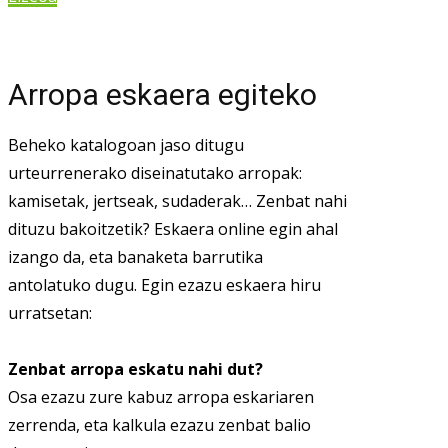
Arropa eskaera egiteko
Beheko katalogoan jaso ditugu
urteurrenerako diseinatutako arropak:
kamisetak, jertseak, sudaderak… Zenbat nahi
dituzu bakoitzetik? Eskaera online egin ahal
izango da, eta banaketa barrutika
antolatuko dugu. Egin ezazu eskaera hiru
urratsetan:
Zenbat arropa eskatu nahi dut?
Osa ezazu zure kabuz arropa eskariaren
zerrenda, eta kalkula ezazu zenbat balio