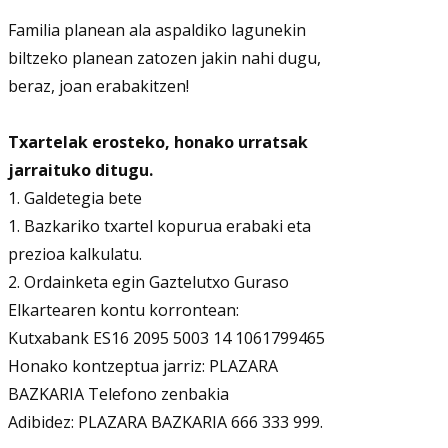
Familia planean ala aspaldiko lagunekin
biltzeko planean zatozen jakin nahi dugu,
beraz, joan erabakitzen!
Txartelak erosteko, honako urratsak
jarraituko ditugu.
1. Galdetegia bete
1. Bazkariko txartel kopurua erabaki eta
prezioa kalkulatu.
2. Ordainketa egin Gaztelutxo Guraso
Elkartearen kontu korrontean:
Kutxabank ES16 2095 5003 14 1061799465
Honako kontzeptua jarriz: PLAZARA
BAZKARIA Telefono zenbakia
Adibidez: PLAZARA BAZKARIA 666 333 999.