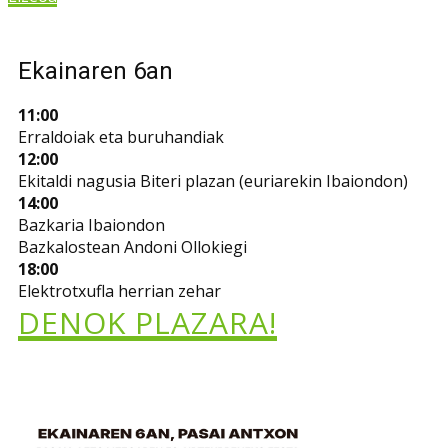
Ekainaren 6an
11:00
Erraldoiak eta buruhandiak
12:00
Ekitaldi nagusia Biteri plazan (euriarekin Ibaiondon)
14:00
Bazkaria Ibaiondon
Bazkalostean Andoni Ollokiegi
18:00
Elektrotxufla herrian zehar
DENOK PLAZARA!