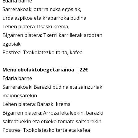
Edaria barne
Sarrerakoak: otarrainxka egosiak,
urdaiazpikoa eta krabarroka budina
Lehen platera: Itsaski krema
Bigarren platera: Txerri karrillerak ardotan
egosiak
Postrea: Txokolatezko tarta, kafea
Menu obolaktobegetarianoa | 22€
Edaria barne
Sarrerakoak: Barazki budina eta zainzuriak
maionesarekin
Lehen platera: Barazki krema
Bigarren platera: Arroza lekaleekin, barazki
salteatuekin eta etxeko tomate saltsarekin
Postrea: Txokolatezko tarta eta kafea