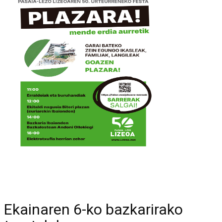
Ekainaren 6-ko bazkarirako