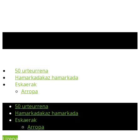
50 urteurrena
Hamarkadakaz hamarkada
Eskaerak
Arropa
50 urteurrena
Hamarkadakaz hamarkada
Eskaerak
Arropa
Lizeoa