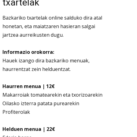
txartelak
Bazkariko txartelak online salduko dira atal
honetan, eta maiatzaren hasieran salgai
jartzea aurreikusten dugu.
Informazio orokorra:
Hauek izango dira bazkariko menuak,
haurrentzat zein helduentzat.
Haurren menua | 12€
Makarroiak tomatearekin eta txorizoarekin
Oilasko izterra patata purearekin
Profiterolak
Helduen menua | 22€