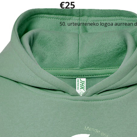
€25
50. urteurreneko logoa aurrean 