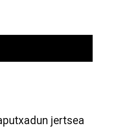
aputxadun jertsea