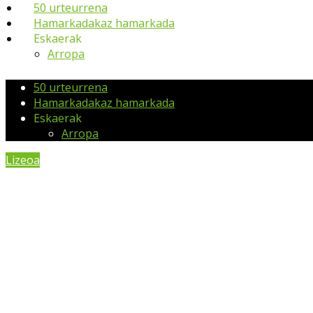
50 urteurrena
Hamarkadakaz hamarkada
Eskaerak
Arropa
50 urteurrena
Hamarkadakaz hamarkada
Eskaerak
Arropa
Lizeoa