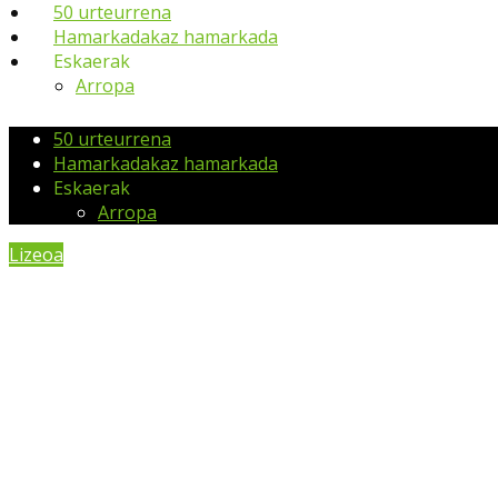
50 urteurrena
Hamarkadakaz hamarkada
Eskaerak
Arropa
50 urteurrena
Hamarkadakaz hamarkada
Eskaerak
Arropa
Lizeoa