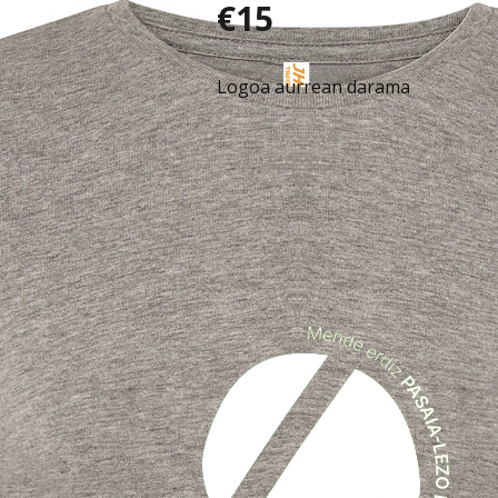
€15
Logoa aurrean darama